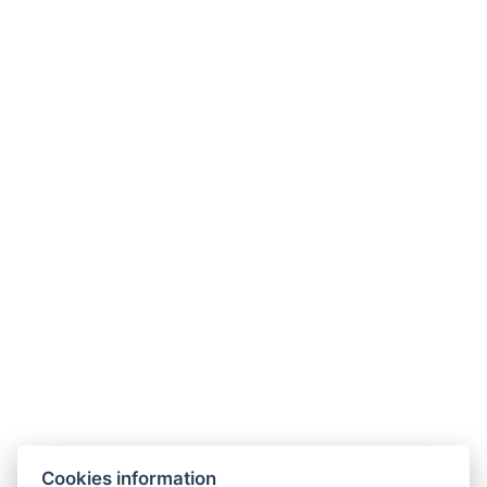
Kontakt
Parkhotel Humboldt
recepce@humboldt.cz
+420 355 323 111
Zahradní 803/27, 360 01, Karlovy Vary
Cookies information