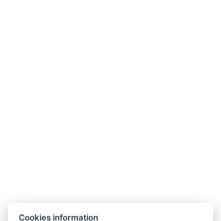
Contact
Parkhotel Humboldt
recepce@humboldt.cz
+420 355 323 111
Zahradní 803/27, 360 01, Karlovy Vary
Cookies information