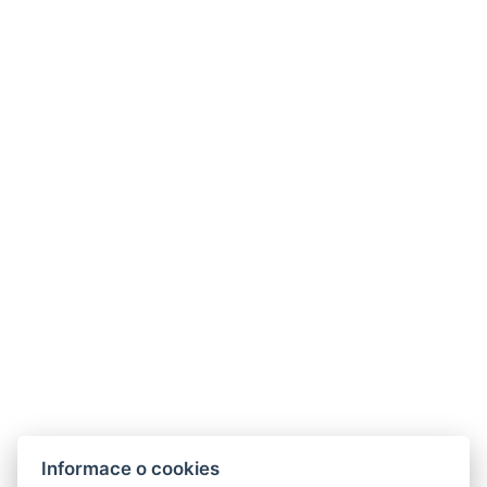
Je v hotelu k dispozici připojení Wi-Fi?
Kontakty
Parkhotel Humboldt
recepce@humboldt.cz
+420 355 323 111
Zahradní 803/27, 360 01, Karlovy Vary
Informace o cookies