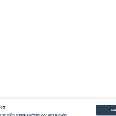
ies
Sou
m se vším budou uloženy cookies funkční,