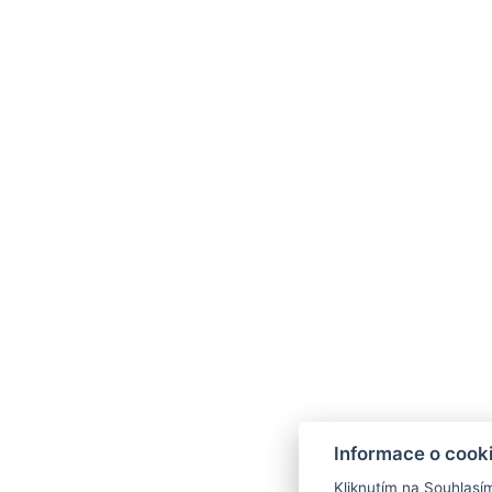
Rezervace
Kontakty
Parkhotel Humboldt
recepce@humboldt.cz
Informace o cook
+420 355 323 111
Kliknutím na Souhlasí