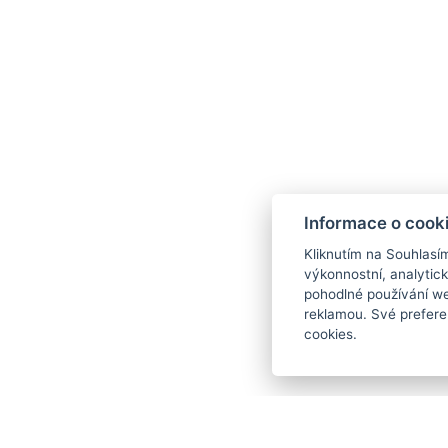
Plná penze - snídaně, oběd a več
teplého a studeného bufetu
konzultace s lékařem v průběhu p
3-4x stanovené procedury (4 noci =
= 4 procedury)
1x klasická částečná masáž (20 min.
1x relaxační koupel
Informace o cook
1x parafínový zábal rukou
1x oxygenoterapie (pouze u pobytu na
Kliknutím na Souhlasí
výkonnostní, analytic
Vstup do wellness
- bazén, whirlpoo
pohodlné používání we
uzavření wellness není na tento bonu
reklamou. Své prefere
cookies.
Pitná kúra karlovarských minerálníc
Wellness set (župan a pantofle)
Wi-Fi