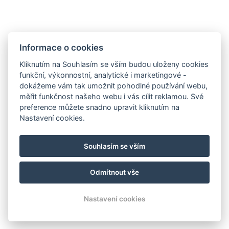
Informace o cookies
Kliknutím na Souhlasím se vším budou uloženy cookies
funkční, výkonnostní, analytické i marketingové -
Všeobecné obchodní podmínky
dokážeme vám tak umožnit pohodlné používání webu,
měřit funkčnost našeho webu i vás cílit reklamou. Své
GDPR
preference můžete snadno upravit kliknutím na
Fakturační údaje
Nastavení cookies.
MaxaM Hotels s.r.o.
Zahradní 803/27, Karlovy Vary, 360 01
Souhlasím se vším
IČ: 22018077
Odmítnout vše
© Copyright 2026 | Všechna práva vyhrazena
Nastavení cookies