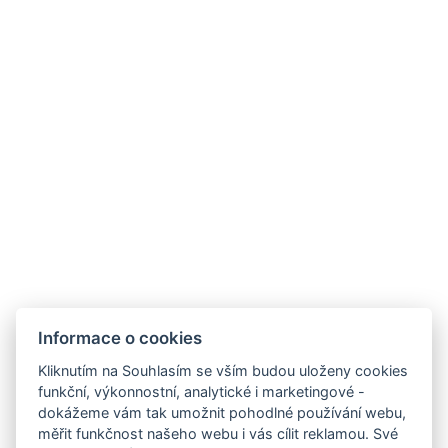
Kontakty
Parkhotel Humboldt
recepce@humboldt.cz
+420 355 323 111
Zahradní 803/27, 360 01, Karlovy Vary
Informace o cookies
Kliknutím na Souhlasím se vším budou uloženy cookies
funkční, výkonnostní, analytické i marketingové -
Všeobecné obchodní podmínky
dokážeme vám tak umožnit pohodlné používání webu,
měřit funkčnost našeho webu i vás cílit reklamou. Své
GDPR