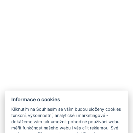
Kontakty
Parkhotel Humboldt
recepce@humboldt.cz
+420 355 323 111
Zahradní 803/27, 360 01, Karlovy Vary
Informace o cookies
Kliknutím na Souhlasím se vším budou uloženy cookies
funkční, výkonnostní, analytické i marketingové -
Všeobecné obchodní podmínky
dokážeme vám tak umožnit pohodlné používání webu,
měřit funkčnost našeho webu i vás cílit reklamou. Své
GDPR