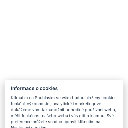
Kontakty
Parkhotel Humboldt
recepce@humboldt.cz
+420 355 323 111
Zahradní 803/27, 360 01, Karlovy Vary
Informace o cookies
Kliknutím na Souhlasím se vším budou uloženy cookies
funkční, výkonnostní, analytické i marketingové -
Všeobecné obchodní podmínky
dokážeme vám tak umožnit pohodlné používání webu,
měřit funkčnost našeho webu i vás cílit reklamou. Své
GDPR
preference můžete snadno upravit kliknutím na
Nastavení cookies.