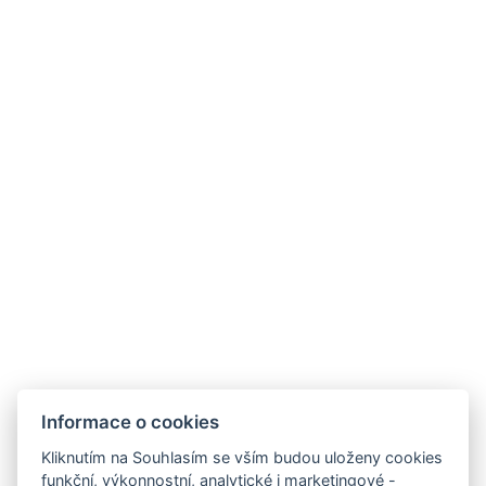
Kontakty
Parkhotel Humboldt
recepce@humboldt.cz
+420 355 323 111
Zahradní 803/27, 360 01, Karlovy Vary
Informace o cookies
Kliknutím na Souhlasím se vším budou uloženy cookies
funkční, výkonnostní, analytické i marketingové -