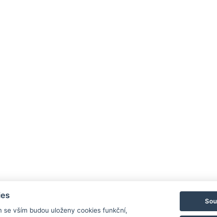
FESTIVALOVÝ STÁNEK
ies
Sou
m se vším budou uloženy cookies funkční,