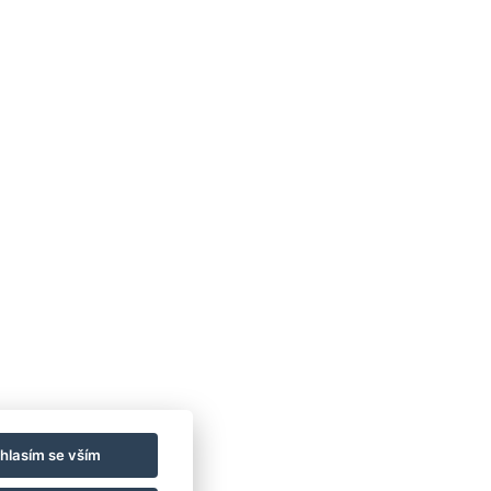
Všeobecné obchodní podmínky
GDPR
Fakturační údaje
hlasím se vším
MaxaM Hotels s.r.o.
Zahradní 803/27, Karlovy Vary,