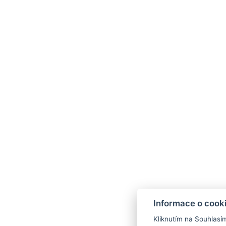
Kontakty
Parkhotel Humboldt
recepce@humboldt.cz
Informace o cook
+420 355 323 111
Kliknutím na Souhlasí