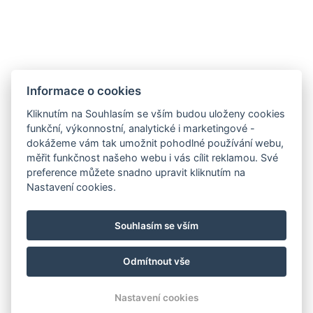
Informace o cookies
Kliknutím na Souhlasím se vším budou uloženy cookies
funkční, výkonnostní, analytické i marketingové -
Všeobecné obchodní podmínky
dokážeme vám tak umožnit pohodlné používání webu,
měřit funkčnost našeho webu i vás cílit reklamou. Své
GDPR
preference můžete snadno upravit kliknutím na
Fakturační údaje
Nastavení cookies.
MaxaM Hotels s.r.o.
Zahradní 803/27, Karlovy Vary, 360 01
Souhlasím se vším
IČ: 22018077
Odmítnout vše
© Copyright 2026 | Všechna práva vyhrazena
Nastavení cookies